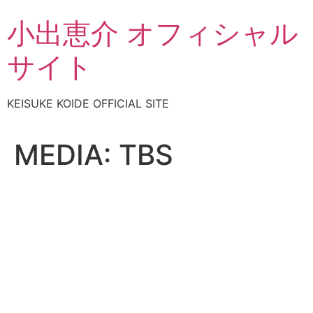
コ
小出恵介 オフィシャル
ン
テ
サイト
ン
ツ
に
KEISUKE KOIDE OFFICIAL SITE
ス
キ
ッ
MEDIA:
TBS
プ