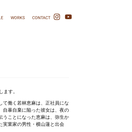
LE
WORKS
CONTACT
します。
して働く若林恵麻は、正社員にな
。自暴自棄に陥った彼女は、夜の
伝うことになった恵麻は、弥生か
た実業家の男性・横山蓮と出会