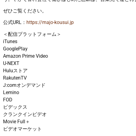
ぜひご覧ください。
公式URL：
https://majo-kousui.jp
＜配信プラットフォーム＞
iTunes
GooglePlay
Amazon Prime Video
U-NEXT
Huluストア
RakutenTV
J:comオンデマンド
Lemino
FOD
ビデックス
クランクインビデオ
Movie Full＋
ビデオマーケット